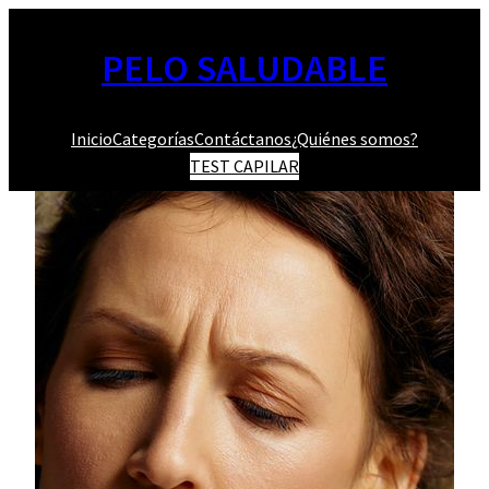
Saltar
al
PELO SALUDABLE
contenido
Inicio
Categorías
Contáctanos
¿Quiénes somos?
TEST CAPILAR