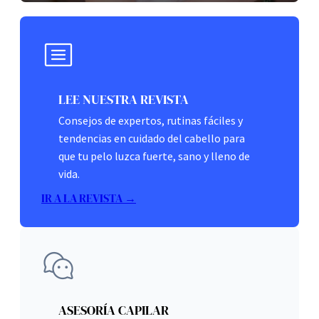
LEE NUESTRA REVISTA
Consejos de expertos, rutinas fáciles y
tendencias en cuidado del cabello para
que tu pelo luzca fuerte, sano y lleno de
vida.
IR A LA REVISTA →
ASESORÍA CAPILAR