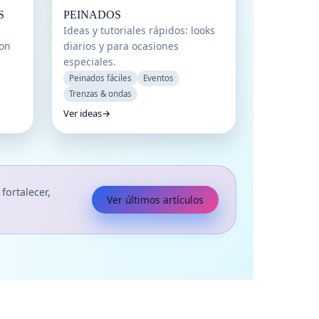
S
PEINADOS
Ideas y tutoriales rápidos: looks
con
diarios y para ocasiones
especiales.
Peinados fáciles
Eventos
Trenzas & ondas
Ver ideas
→
fortalecer,
Ver últimos artículos