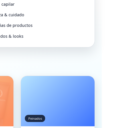
 capilar
za & cuidado
ñas de productos
dos & looks
Peinados