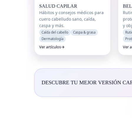
SALUD CAPILAR
BEL
Hábitos y consejos médicos para
Ruti
cuero cabelludo sano, caída,
prot
caspa y más.
y obj
Caída del cabello
Caspa & grasa
Ruti
Dermatología
Pro
Ver artículos
→
Ver a
DESCUBRE TU MEJOR VERSIÓN CA